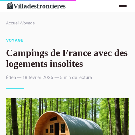
Villadesfrontieres
📰
Accueil
›
Voyage
VOYAGE
Campings de France avec des
logements insolites
Éden — 18 février 2025 — 5 min de lecture