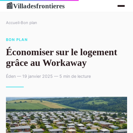
Villadesfrontieres
📰
Accueil
›
Bon plan
BON PLAN
Économiser sur le logement
grâce au Workaway
Éden — 19 janvier 2025 — 5 min de lecture